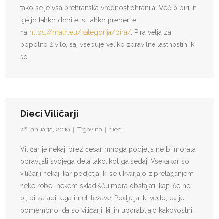
tako se je vsa prehranska vrednost ohranila. Več o piri in
kje jo lahko dobite, si lahko preberite
na
https://maln.eu/kategorija/pira/
. Pira velja za
popolno živilo, saj vsebuje veliko zdravilne lastnostih, ki
so…
Dieci Viličarji
26 januarja, 2019
Trgovina
dieci
Viličar je nekaj, brez česar mnoga podjetja ne bi morala
opravljati svojega dela tako, kot ga sedaj. Vsekakor so
viličarji nekaj, kar podjetja, ki se ukvarjajo z prelaganjem
neke robe nekem skladišču mora obstajati, kajti če ne
bi, bi zaradi tega imeli težave. Podjetja, ki vedo, da je
pomembno, da so viličarji, ki jih uporabljajo kakovostni,