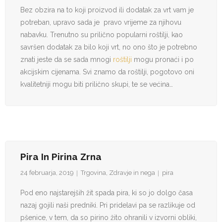
Bez obzira na to koji proizvod ili dodatak za vrt vam je
potreban, upravo sada je pravo vrijeme za njihovu
nabavku. Trenutno su prilično popularni roštilji, kao
savršen dodatak za bilo koji vrt, no ono što je potrebno
znati jeste da se sada mnogi
roštilji
mogu pronaći i po
akcijskim cijenama. Svi znamo da roštilji, pogotovo oni
kvalitetniji mogu biti prilično skupi, te se većina…
Pira In Pirina Zrna
24 februarja, 2019
Trgovina
,
Zdravje in nega
pira
Pod eno najstarejših žit spada pira, ki so jo dolgo časa
nazaj gojili naši predniki. Pri pridelavi pa se razlikuje od
pšenice, v tem, da so pirino žito ohranili v izvorni obliki,