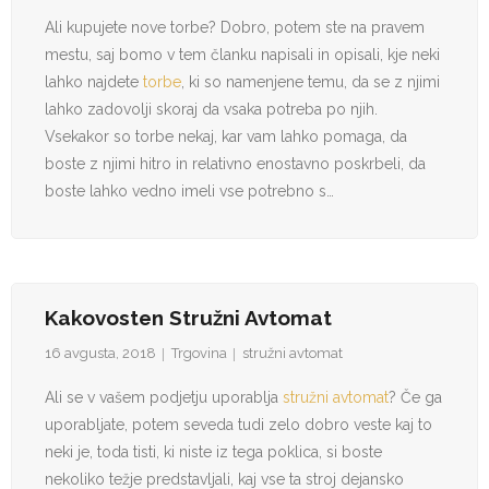
Ali kupujete nove torbe? Dobro, potem ste na pravem
mestu, saj bomo v tem članku napisali in opisali, kje neki
lahko najdete
torbe
, ki so namenjene temu, da se z njimi
lahko zadovolji skoraj da vsaka potreba po njih.
Vsekakor so torbe nekaj, kar vam lahko pomaga, da
boste z njimi hitro in relativno enostavno poskrbeli, da
boste lahko vedno imeli vse potrebno s…
Kakovosten Stružni Avtomat
16 avgusta, 2018
Trgovina
stružni avtomat
Ali se v vašem podjetju uporablja
stružni avtomat
? Če ga
uporabljate, potem seveda tudi zelo dobro veste kaj to
neki je, toda tisti, ki niste iz tega poklica, si boste
nekoliko težje predstavljali, kaj vse ta stroj dejansko