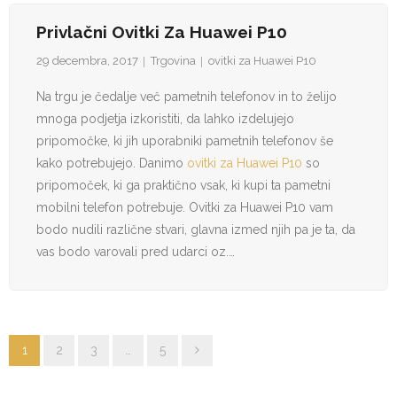
Privlačni Ovitki Za Huawei P10
29 decembra, 2017
Trgovina
ovitki za Huawei P10
Na trgu je čedalje več pametnih telefonov in to želijo
mnoga podjetja izkoristiti, da lahko izdelujejo
pripomočke, ki jih uporabniki pametnih telefonov še
kako potrebujejo. Danimo
ovitki za Huawei P10
so
pripomoček, ki ga praktično vsak, ki kupi ta pametni
mobilni telefon potrebuje. Ovitki za Huawei P10 vam
bodo nudili različne stvari, glavna izmed njih pa je ta, da
vas bodo varovali pred udarci oz.…
1
2
3
…
5