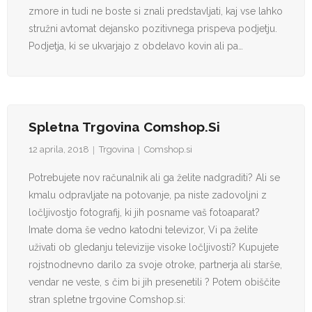
zmore in tudi ne boste si znali predstavljati, kaj vse lahko
stružni avtomat dejansko pozitivnega prispeva podjetju.
Podjetja, ki se ukvarjajo z obdelavo kovin ali pa…
Spletna Trgovina Comshop.si
12 aprila, 2018
Trgovina
Comshop.si
Potrebujete nov računalnik ali ga želite nadgraditi? Ali se
kmalu odpravljate na potovanje, pa niste zadovoljni z
ločljivostjo fotografij, ki jih posname vaš fotoaparat?
Imate doma še vedno katodni televizor, Vi pa želite
uživati ob gledanju televizije visoke ločljivosti? Kupujete
rojstnodnevno darilo za svoje otroke, partnerja ali starše,
vendar ne veste, s čim bi jih presenetili ? Potem obiščite
stran spletne trgovine Comshop.si: