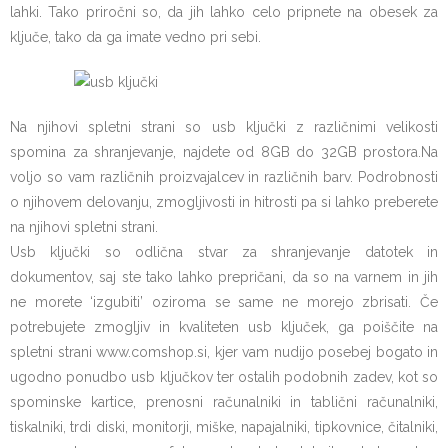
lahki. Tako priročni so, da jih lahko celo pripnete na obesek za
ključe, tako da ga imate vedno pri sebi.
Na njihovi spletni strani so usb ključki z različnimi velikosti
spomina za shranjevanje, najdete od 8GB do 32GB prostora.Na
voljo so vam različnih proizvajalcev in različnih barv. Podrobnosti
o njihovem delovanju, zmogljivosti in hitrosti pa si lahko preberete
na njihovi spletni strani.
Usb ključki so odlična stvar za shranjevanje datotek in
dokumentov, saj ste tako lahko prepričani, da so na varnem in jih
ne morete ‘izgubiti’ oziroma se same ne morejo zbrisati. Če
potrebujete zmogljiv in kvaliteten usb ključek, ga poiščite na
spletni strani www.comshop.si, kjer vam nudijo posebej bogato in
ugodno ponudbo usb ključkov ter ostalih podobnih zadev, kot so
spominske kartice, prenosni računalniki in tablični računalniki,
tiskalniki, trdi diski, monitorji, miške, napajalniki, tipkovnice, čitalniki,