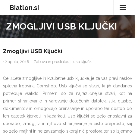
Biatlon.si
Domov
ZMOGLJIVI USB KLJUČKI
Zdravje in nega
Storitve
Zmogljivi USB Ključki
12 aprila, 2018
Zabava in prosti čas
usb ključki
Trgovina
Vse za dom
Če iščete zmogljive in kvalitetne usb ključke, je za vas pravi naslov
spletna trgovina Comshop. Usb ključki so stvari, ki jih dandanes
Zabava in prosti čas
potrebuje vsakdo. Primerni so za najrazličnejše stvari, kot na
primer shranjevanje in varovanje določenih datotek, slik, glasbe,
Avtomobilizem
dokumentov in omogočajo prenašanje in uporabo ter dostop do
teh datotek kjerkoli in kadarkoli. Usb ključki so zelo enostavni za
Moda
uporabo, zmogljivi in njihovo shranjevanje je čisto preprosto, saj
so zelo majhni in ne zavzamejo skoraj nič prostora ter so izjemno