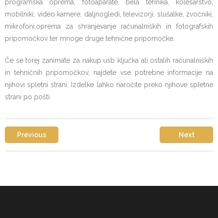
programska oprema, fotoaparate, bela tehnika, kolesarstvo,
mobilniki, video kamere, daljnogledi, televizorji, slušalke, zvočniki,
mikrofoni,oprema za shranjevanje računalniških in fotografskih
pripomočkov ter mnoge druge tehnične pripomočke.
Če se torej zanimate za nakup usb ključka ali ostalih računalniških
in tehničnih pripomočkov, najdete vse potrebne informacije na
njihovi spletni strani. Izdelke lahko naročite preko njihove spletne
strani po pošti.
Previous
Next