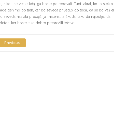
aj nikoli ne veste kdaj ga boste potrebovali. Tudi takrat, ko to stek
ade denimo po tleh, kar bo seveda privedlo do tega, da se bo vaš ekr
o seveda nastala precejšnja materialna škoda, tako da najbolje, da 
elefon, ker boste tako dobro preprečili težave.
Previous