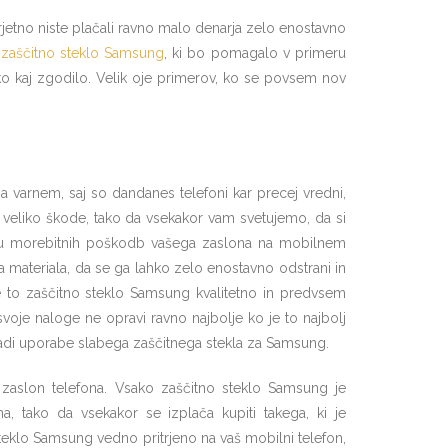
erjetno niste plačali ravno malo denarja zelo enostavno
e
zaščitno steklo Samsung
, ki bo pomagalo v primeru
hko kaj zgodilo. Velik oje primerov, ko se povsem nov
 varnem, saj so dandanes telefoni kar precej vredni,
liko škode, tako da vsekakor vam svetujemo, da si
nju morebitnih poškodb vašega zaslona na mobilnem
a materiala, da se ga lahko zelo enostavno odstrani in
e to zaščitno steklo Samsung kvalitetno in predvsem
svoje naloge ne opravi ravno najbolje ko je to najbolj
radi uporabe slabega zaščitnega stekla za Samsung.
 zaslon telefona. Vsako zaščitno steklo Samsung je
tako da vsekakor se izplača kupiti takega, ki je
teklo Samsung vedno pritrjeno na vaš mobilni telefon,