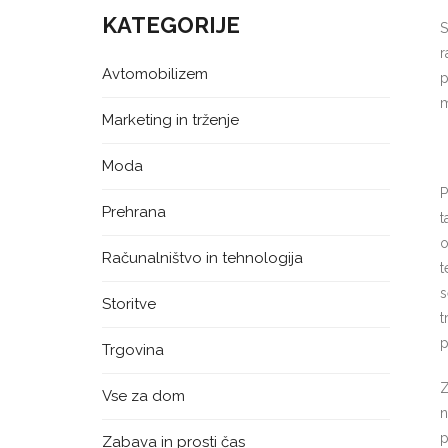
KATEGORIJE
S
r
Avtomobilizem
p
m
Marketing in trženje
Moda
P
Prehrana
t
o
Računalništvo in tehnologija
t
s
Storitve
t
p
Trgovina
Z
Vse za dom
n
p
Zabava in prosti čas