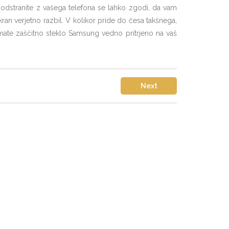
lo odstranite z vašega telefona se lahko zgodi, da vam
an verjetno razbil. V kolikor pride do česa takšnega,
imate zaščitno steklo Samsung vedno pritrjeno na vaš
Next