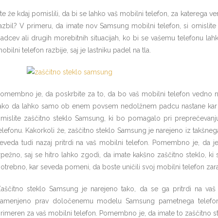
te že kdaj pomislili, da bi se lahko vaš mobilni telefon, za katerega v
azbil? V primeru, da imate nov Samsung mobilni telefon, si omislit
adcev ali drugih morebitnih situacijah, ko bi se vašemu telefonu la
obilni telefon razbije, saj je lastniku padel na tla.
omembno je, da poskrbite za to, da bo vaš mobilni telefon vedno na
ako da lahko samo ob enem povsem nedolžnem padcu nastane kar ve
mislite zaščitno steklo Samsung, ki bo pomagalo pri preprečeva
elefonu. Kakorkoli že, zaščitno steklo Samsung je narejeno iz takšneg
eveda tudi nazaj pritrdi na vaš mobilni telefon. Pomembno je, da j
rpežno, saj se hitro lahko zgodi, da imate kakšno zaščitno steklo, ki 
otrebno, kar seveda pomeni, da boste uničili svoj mobilni telefon za
aščitno steklo Samsung je narejeno tako, da se ga pritrdi na vaš
amenjeno prav določenemu modelu Samsung pametnega telefona, 
rimeren za vaš mobilni telefon. Pomembno je, da imate to zaščitno s