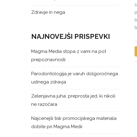
s
Zdravje in nega
p
b
t
NAJNOVEJŠI PRISPEVKI
Magma Media stopa z vami na pot
prepoznavnosti
Parodontologija je varuh dolgoročnega
ustnega zdravja
Zelenjavna juha: preprosta jed, ki nikoli
ne razočara
Najcenejši tisk promocijskega materiala
dobite pri Magma Medii