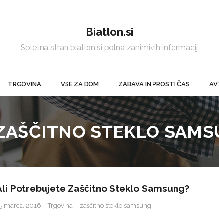
Biatlon.si
Spletna stran biatlon.si polna zanimivih informacij.
TRGOVINA
VSE ZA DOM
ZABAVA IN PROSTI ČAS
AV
 ZAŠČITNO STEKLO SAMS
Ali Potrebujete Zaščitno Steklo Samsung?
5 marca, 2016
Trgovina
zaščitno steklo samsung