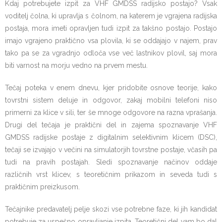
Kdaj potrebujete izpit za VHF GMDSS radijsko postajo? Vsak
voditelj čolna, ki upravlja s čolnom, na katerem je vgrajena radijska
postaja, mora imeti opravljen tudi izpit za takšno postajo. Postajo
imajo vgrajeno praktično vsa plovila, ki se oddajajo v najem, prav
tako pa se za vgradnjo odloča vse več lastnikov plovil, saj mora
biti varnost na morju vedno na prvem mestu.
Tečaj poteka v enem dnevu, kjer pridobite osnove teorije, kako
tovrstni sistem deluje in odgovor, zakaj mobilni telefoni niso
primerni za klice v sili, ter še mnoge odgovore na razna vprašanja.
Drugi del tečaja je praktični del in zajema spoznavanje VHF
GMDSS radijske postaje z digitalnim selektivnim klicem (DSC),
tečaji se izvajajo v večini na simulatorjih tovrstne postaje, včasih pa
tudi na pravih postajah. Sledi spoznavanje načinov oddaje
različnih vrst klicev, s teoretičnim prikazom in seveda tudi s
praktičnim preizkusom.
Tečajnike predavatelj pelje skozi vse potrebne faze, ki jih kandidat
potrebuje za uspešno opravljanje izpita. Teoretični del vam bo dal