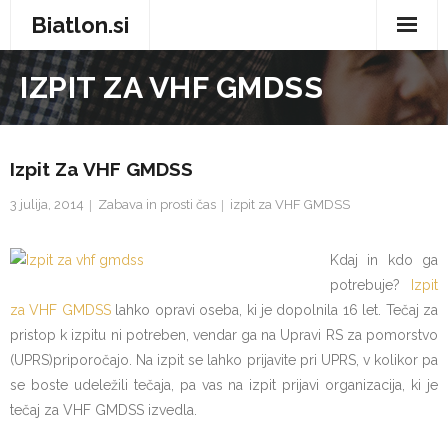
Biatlon.si
Domov
IZPIT ZA VHF GMDSS
Zdravje in nega
Storitve
Izpit Za VHF GMDSS
3 julija, 2014
Zabava in prosti čas
izpit za VHF GMDSS
Trgovina
Vse za dom
Kdaj in kdo ga
potrebuje?
Izpit
Zabava in prosti čas
za VHF GMDSS
lahko opravi oseba, ki je dopolnila 16 let. Tečaj za
pristop k izpitu ni potreben, vendar ga na Upravi RS za pomorstvo
Avtomobilizem
(UPRS)priporočajo. Na izpit se lahko prijavite pri UPRS, v kolikor pa
se boste udeležili tečaja, pa vas na izpit prijavi organizacija, ki je
Moda
tečaj za VHF GMDSS izvedla.