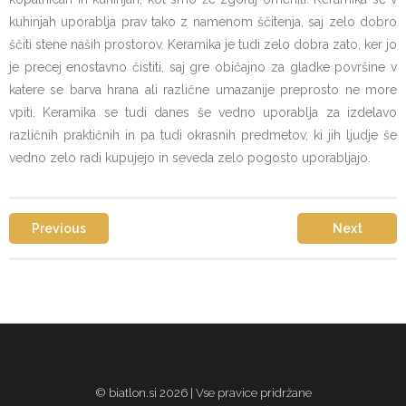
kuhinjah uporablja prav tako z namenom ščitenja, saj zelo dobro
ščiti stene naših prostorov. Keramika je tudi zelo dobra zato, ker jo
je precej enostavno čistiti, saj gre običajno za gladke površine v
katere se barva hrana ali različne umazanije preprosto ne more
vpiti. Keramika se tudi danes še vedno uporablja za izdelavo
različnih praktičnih in pa tudi okrasnih predmetov, ki jih ljudje še
vedno zelo radi kupujejo in seveda zelo pogosto uporabljajo.
Previous
Next
© biatlon.si 2026 | Vse pravice pridržane