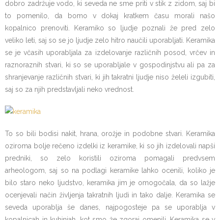
dobro zadržuje vodo, ki seveda ne sme priti v stik z zidom, saj bi
to pomenilo, da bomo v dokaj kratkem času morali našo
kopalnico prenoviti. Keramiko so ljudje poznali že pred zelo
veliko leti, saj so se jo ljudje zelo hitro naučili uporabljati. Keramika
se je včasih uporabljala za izdelovanje različnih posod, vrčev in
raznoraznih stvari, ki so se uporabljale v gospodinjstvu ali pa za
shranjevanje različnih stvari, ki jih takratni ljudje niso želeli izgubiti,
saj so za njih predstavljali neko vrednost.
To so bili bodisi nakit, hrana, orožje in podobne stvari. Keramika
oziroma bolje rečeno izdelki iz keramike, ki so jih izdelovali napši
predniki, so zelo koristili oziroma pomagali predvsem
arheologom, saj so na podlagi keramike lahko ocenili, koliko je
bilo staro neko ljudstvo, keramika jim je omogočala, da so lažje
ocenjevali način življenja takratnih ljudi in tako dalje. Keramika se
seveda uporablja še danes, najpogosteje pa se uporablja v
kopalnicah in kuhinjah, kot smo že zgoraj omenili. Keramika se v