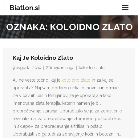
Biatlon.si
Domov
OZNAKA:
KOLOIDNO ZLATO
Zdravje in nega
Storitve
Kaj Je Koloidno Zlato
Trgovina
9 avgusta, 2014
Zdravje in nega
koloidno zlato
Vse za dom
Ali ne veste točno, kaj je
koloidno zlato
in za kaj se
uporablja? Naj vam podamo nekaj osnovnih informacij.
Zabava in prosti čas
Že v davnih časih Rimljanov, se je uporabljala tako
imenovana zlata terapija, katerih namen je bil
Avtomobilizem
preprečevanje staranja. Uporabljalo se je za zdravljenje
revmatizma, za preprečevanje zlomov in poškodb kosti
Moda
in sklepov, za preprečevanje artritisa in ostalo.
Uporabljali so ga tudi za zdravljenje kožnih bolezni in…