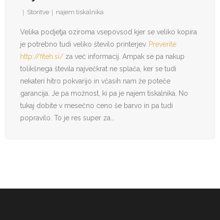
Storitve
najem tiskalnika
Velika podjetja oziroma vsepovsod kjer se veliko kopira
je potrebno tudi veliko število printerjev.
Preverite
http://fiteh.si/
za več informacij. Ampak se pa nakup
tolikšnega števila največkrat ne splača, ker se tudi
nekateri hitro pokvarijo in včasih nam že poteče
garancija. Je pa možnost, ki pa je najem tiskalnika. No
tukaj dobite v mesečno ceno še barvo in pa tudi
popravilo. To je res super za…