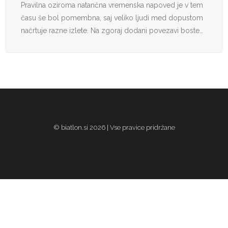
Pravilna oziroma natančna vremenska napoved je v tem
času še bol pomembna, saj veliko ljudi med dopustom
načrtuje razne izlete. Na zgoraj dodani povezavi boste…
© biatlon.si 2026 | Vse pravice pridržane