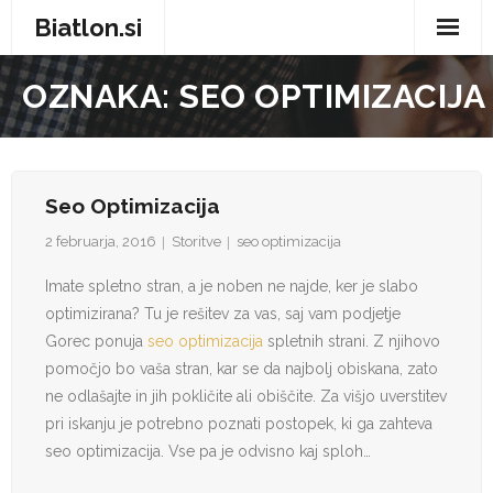
Biatlon.si
Domov
OZNAKA:
SEO OPTIMIZACIJA
Zdravje in nega
Storitve
Seo Optimizacija
Trgovina
2 februarja, 2016
Storitve
seo optimizacija
Vse za dom
Imate spletno stran, a je noben ne najde, ker je slabo
optimizirana? Tu je rešitev za vas, saj vam podjetje
Zabava in prosti čas
Gorec ponuja
seo optimizacija
spletnih strani. Z njihovo
pomočjo bo vaša stran, kar se da najbolj obiskana, zato
Avtomobilizem
ne odlašajte in jih pokličite ali obiščite. Za višjo uverstitev
pri iskanju je potrebno poznati postopek, ki ga zahteva
Moda
seo optimizacija. Vse pa je odvisno kaj sploh…