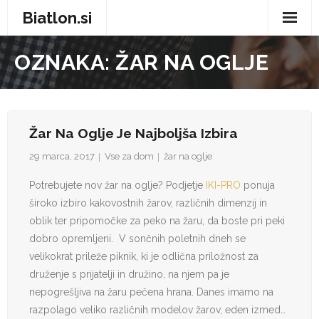
Biatlon.si
Domov
OZNAKA:
ŽAR NA OGLJE
Zdravje in nega
Storitve
Žar Na Oglje Je Najboljša Izbira
Trgovina
29 marca, 2017
Vse za dom
žar na oglje
Vse za dom
Potrebujete nov žar na oglje? Podjetje
IKI-PRO
ponuja
široko izbiro kakovostnih žarov, različnih dimenzij in
Zabava in prosti čas
oblik ter pripomočke za peko na žaru, da boste pri peki
dobro opremljeni. V sončnih poletnih dneh se
Avtomobilizem
velikokrat prileže piknik, ki je odlična priložnost za
druženje s prijatelji in družino, na njem pa je
Moda
nepogrešljiva na žaru pečena hrana. Danes imamo na
razpolago veliko različnih modelov žarov, eden izmed…