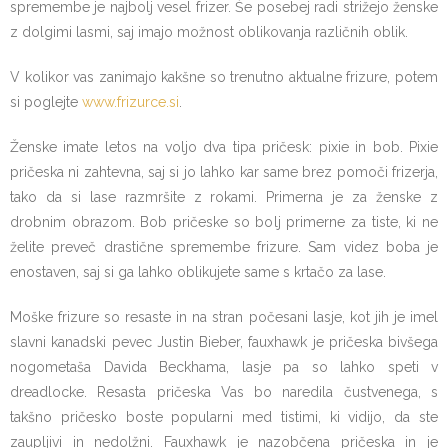
spremembe je najbolj vesel frizer. Še posebej radi strižejo ženske
z dolgimi lasmi, saj imajo možnost oblikovanja različnih oblik.
V kolikor vas zanimajo kakšne so trenutno aktualne frizure, potem
si poglejte
www.frizurce.si
.
Ženske imate letos na voljo dva tipa pričesk: pixie in bob. Pixie
pričeska ni zahtevna, saj si jo lahko kar same brez pomoči frizerja,
tako da si lase razmršite z rokami. Primerna je za ženske z
drobnim obrazom. Bob pričeske so bolj primerne za tiste, ki ne
želite preveč drastične spremembe frizure. Sam videz boba je
enostaven, saj si ga lahko oblikujete same s krtačo za lase.
Moške frizure so resaste in na stran počesani lasje, kot jih je imel
slavni kanadski pevec Justin Bieber, fauxhawk je pričeska bivšega
nogometaša Davida Beckhama, lasje pa so lahko speti v
dreadlocke. Resasta pričeska Vas bo naredila čustvenega, s
takšno pričesko boste popularni med tistimi, ki vidijo, da ste
zaupljivi in nedolžni. Fauxhawk je nazobčena pričeska in je