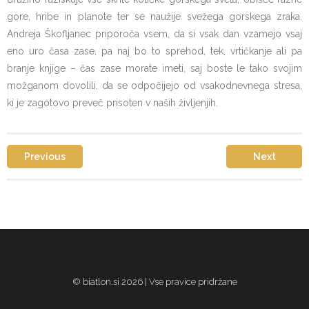
gore, hribe in planote ter se naužije svežega gorskega zraka.
Andreja Škofljanec priporoča vsem, da si vsak dan vzamejo vsaj
eno uro časa zase, pa naj bo to sprehod, tek, vrtičkanje ali pa
branje knjige – čas zase morate imeti, saj boste le tako svojim
možganom dovolili, da se odpočijejo od vsakodnevnega stresa,
ki je zagotovo preveč prisoten v naših življenjih.
Previous
Next
© biatlon.si 2026 | Vse pravice pridržane