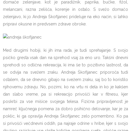
domače zelenjave, kot je paradižnik, paprika, bučke, fižol,
melancani, razna zelišča, korenje in ostalo. S svežo domačo
zelenjavo, ki jo Andreja Škofljanec prideluje na eko način, si lahko
pripravi okusne in predvsem zdrave obroke.
Med drugimi hobiji, ki jih ima rada, je tudi sprehajanje. S svojo
psičko gresta vsak dan na sprehod vsaj za eno uro. Takšni dnevni
sprehodi so odlična rekreacija, ki ima še to pozitivno lastnost, da
se odvija na svežem zraku. Andreja Škofljanec priporoča tudi
ostalem, da se dnevno gibajo na svežem zraku, saj bo to koristilo
njihovemu zdravju. No, pozimi, ko na vrtu ni dela in ko je kakšen
dan slabo vreme, pa si rekreacijo privošči kar v fitnesu, kjer
poskrbi za vse mišice svojega telesa. Fizična pripravljenost je
namreč ključnega pomena za dobro psihično delovanje, kar je za
poklic, ki ga opravlja Andreja Škofljanec zelo pomembno. Ko pa
si privošči večdnevni oddih, pa najraje odrine v hribe, kjer s svojo
družino raziskuje vse skrite kotičke gorskega sveta, obišče razne