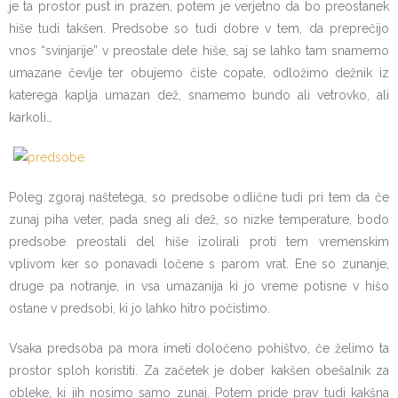
je ta prostor pust in prazen, potem je verjetno da bo preostanek
hiše tudi takšen. Predsobe so tudi dobre v tem, da preprečijo
vnos “svinjarije” v preostale dele hiše, saj se lahko tam snamemo
umazane čevlje ter obujemo čiste copate, odložimo dežnik iz
katerega kaplja umazan dež, snamemo bundo ali vetrovko, ali
karkoli…
Poleg zgoraj naštetega, so predsobe odlične tudi pri tem da če
zunaj piha veter, pada sneg ali dež, so nizke temperature, bodo
predsobe preostali del hiše izolirali proti tem vremenskim
vplivom ker so ponavadi ločene s parom vrat. Ene so zunanje,
druge pa notranje, in vsa umazanija ki jo vreme potisne v hišo
ostane v predsobi, ki jo lahko hitro počistimo.
Vsaka predsoba pa mora imeti določeno pohištvo, če želimo ta
prostor sploh koristiti. Za začetek je dober kakšen obešalnik za
obleke, ki jih nosimo samo zunaj. Potem pride prav tudi kakšna