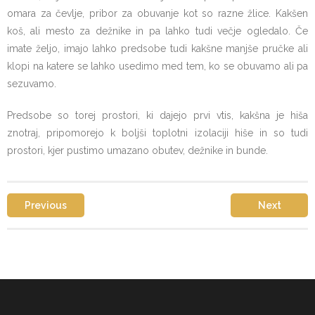
omara za čevlje, pribor za obuvanje kot so razne žlice. Kakšen
koš, ali mesto za dežnike in pa lahko tudi večje ogledalo. Če
imate željo, imajo lahko predsobe tudi kakšne manjše pručke ali
klopi na katere se lahko usedimo med tem, ko se obuvamo ali pa
sezuvamo.
Predsobe so torej prostori, ki dajejo prvi vtis, kakšna je hiša
znotraj, pripomorejo k boljši toplotni izolaciji hiše in so tudi
prostori, kjer pustimo umazano obutev, dežnike in bunde.
Previous
Next