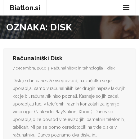
Biatlon.si
Domov
OZNAKA:
DISK
Zdravje in nega
Storitve
Računalniški Disk
Trgovina
7 decembra, 2018
Računalništvo in tehnologija
disk
Vse za dom
Disk je dan danes že vsepovsod, na začetku se je
uporabljal samo v računalnikih ker drugih naprav takšnjih
Zabava in prosti čas
kot je bil računalnik niso poznali. Kasneje so jih začeli
uporabljati tudi v telefonih, raznih konzolah za igranje
Avtomobilizem
video iger (Nintendo,PlayStation, Xbox…). Danes se
uporabljajo že povsod v televizorjih, pametnih telefonih,
Moda
tablicah. Mi pa se bomo osredotočili na trde diske v
računalniku. Danes poznamo dva diska in…