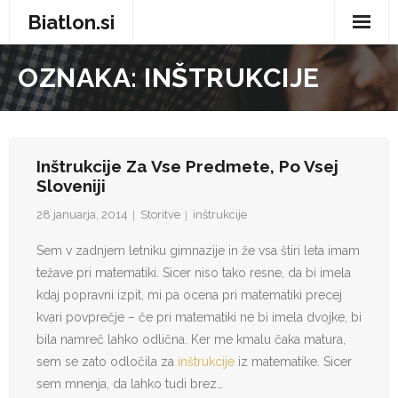
Biatlon.si
Domov
OZNAKA:
INŠTRUKCIJE
Zdravje in nega
Storitve
Inštrukcije Za Vse Predmete, Po Vsej
Sloveniji
Trgovina
28 januarja, 2014
Storitve
inštrukcije
Vse za dom
Sem v zadnjem letniku gimnazije in že vsa štiri leta imam
Zabava in prosti čas
težave pri matematiki. Sicer niso tako resne, da bi imela
kdaj popravni izpit, mi pa ocena pri matematiki precej
Avtomobilizem
kvari povprečje – če pri matematiki ne bi imela dvojke, bi
bila namreč lahko odlična. Ker me kmalu čaka matura,
Moda
sem se zato odločila za
inštrukcije
iz matematike. Sicer
sem mnenja, da lahko tudi brez…