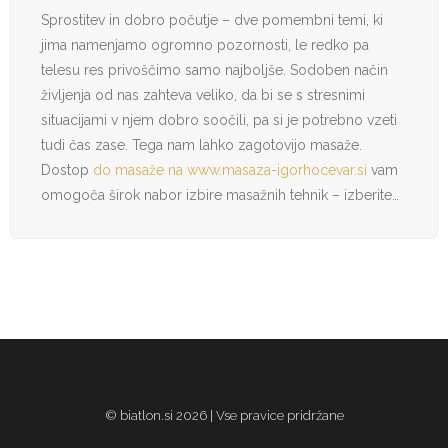
Sprostitev in dobro počutje – dve pomembni temi, ki
jima namenjamo ogromno pozornosti, le redko pa
telesu res privoščimo samo najboljše. Sodoben način
življenja od nas zahteva veliko, da bi se s stresnimi
situacijami v njem dobro soočili, pa si je potrebno vzeti
tudi čas zase. Tega nam lahko zagotovijo masaže.
Dostop
do masaže na www.masaza-igorhocevar.si
vam
omogoča širok nabor izbire masažnih tehnik – izberite…
© biatlon.si 2026 | Vse pravice pridržane