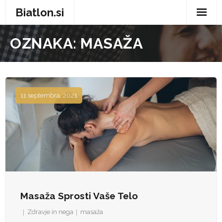
Biatlon.si
Domov
OZNAKA:
MASAŽA
Zdravje in nega
Storitve
11 septembra, 2021
Trgovina
Vse za dom
Zabava in prosti čas
Avtomobilizem
Masaža Sprosti Vaše Telo
Moda
Zdravje in nega
masaža