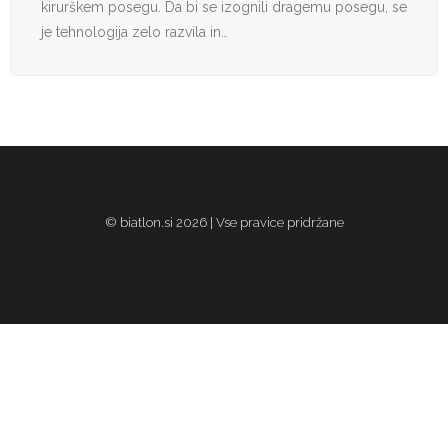
kirurškem posegu. Da bi se izognili dragemu posegu, se
je tehnologija zelo razvila in…
© biatlon.si 2026 | Vse pravice pridržane