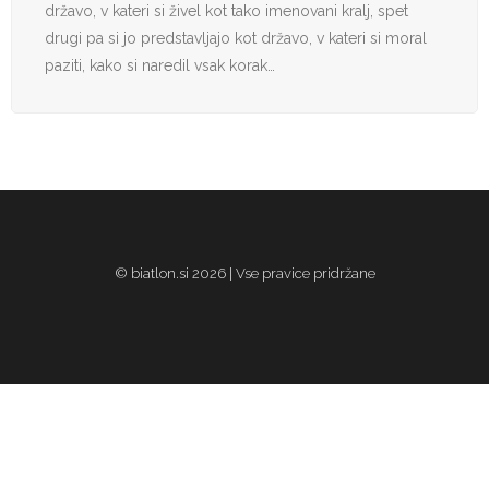
državo, v kateri si živel kot tako imenovani kralj, spet
drugi pa si jo predstavljajo kot državo, v kateri si moral
paziti, kako si naredil vsak korak…
© biatlon.si 2026 | Vse pravice pridržane